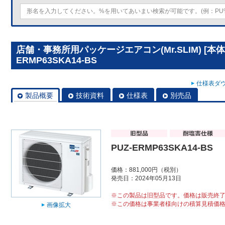
店舗・事務所用パッケージエアコン(Mr.SLIM) [本体
ERMP63SKA14-BS
仕様表ダウ
製品概要
技術資料
仕様表
別売品
PUZ-ERMP63SKA14-BS
価格：881,000円（税別）
発売日：2024年05月13日
※この製品は旧型品です。価格は販売終
※この価格は事業者様向けの積算見積価
画像拡大