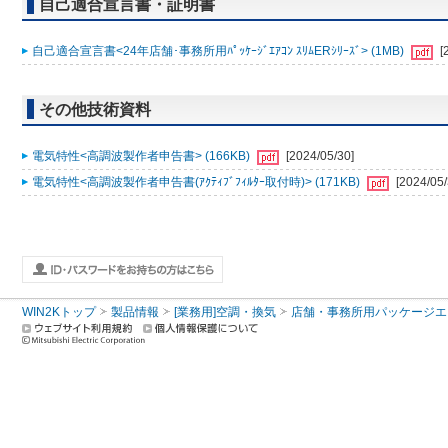
自己適合宣言書・証明書
自己適合宣言書<24年店舗･事務所用ﾊﾟｯｹｰｼﾞｴｱｺﾝ ｽﾘﾑERｼﾘｰｽﾞ> (1MB)
[
その他技術資料
電気特性<高調波製作者申告書> (166KB)
[2024/05/30]
電気特性<高調波製作者申告書(ｱｸﾃｨﾌﾞﾌｨﾙﾀｰ取付時)> (171KB)
[2024/05/
WIN2Kトップ
製品情報
[業務用]空調・換気
店舗・事務所用パッケージエアコン