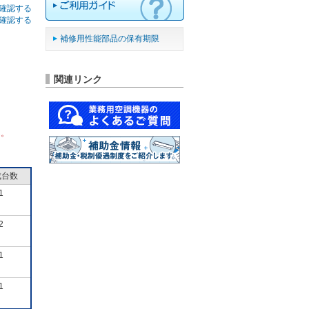
確認する
確認する
補修用性能部品の保有期限
関連リンク
ん。
成台数
1
2
1
1