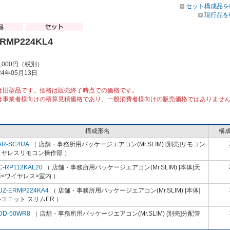
セット構成品を
現行品を
ERMP224KL4
9,000円（税別）
4年05月13日
は旧型品です。価格は販売終了時点での価格です。
は事業者様向けの積算見積価格であり、一般消費者様向けの販売価格ではありませ
構成形名
構
AR-SC4UA
（ 店舗・事務所用パッケージエアコン(Mr.SLIM) [別売]リモコン
イヤレスリモコン操作部 ）
C-RP112KAL20
（ 店舗・事務所用パッケージエアコン(Mr.SLIM) [本体]天
<ワイヤレス>室内 ）
UZ-ERMP224KA4
（ 店舗・事務所用パッケージエアコン(Mr.SLIM) [本体]
ユニット スリムER ）
DD-50WR8
（ 店舗・事務所用パッケージエアコン(Mr.SLIM) [別売]分配管