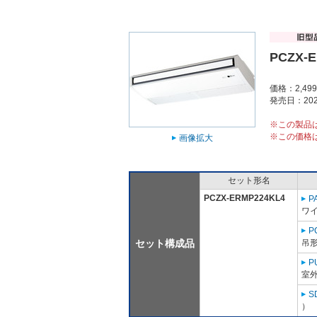
PCZX-
価格：2,49
発売日：202
※この製品
※この価格
画像拡大
セット形名
PCZX-ERMP224KL4
P
ワ
P
セット構成品
吊形
P
室外
S
）