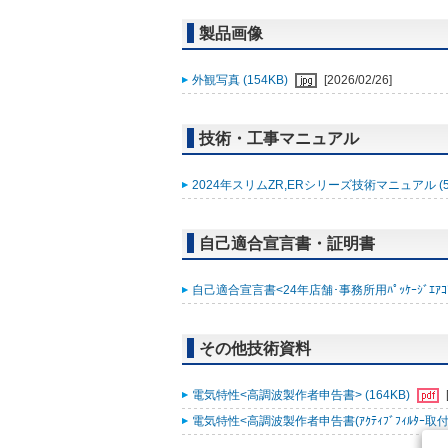
製品画像
外観写真 (154KB)
[2026/02/26]
技術・工事マニュアル
2024年スリムZR,ERシリーズ技術マニュアル (5
自己適合宣言書・証明書
自己適合宣言書<24年店舗･事務所用ﾊﾟｯｹｰｼﾞｴｱｺﾝ ｽﾘ
その他技術資料
電気特性<高調波製作者申告書> (164KB)
電気特性<高調波製作者申告書(ｱｸﾃｨﾌﾞﾌｨﾙﾀｰ取付時)