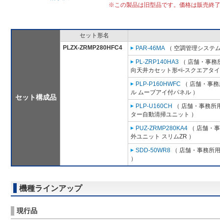
※この製品は旧型品です。価格は販売終
セット形名
PLZX-ZRMP280HFC4
PAR-46MA
（ 空調管理システム
PL-ZRP140HA3
（ 店舗・事務所用
向天井カセット形<i-スクエアタイ
PLP-P160HWFC
（ 店舗・事務所
ル ムーブアイ付パネル ）
セット構成品
PLP-U160CH
（ 店舗・事務所用パ
ター自動清掃ユニット ）
PUZ-ZRMP280KA4
（ 店舗・事務
外ユニット スリムZR ）
SDD-50WR8
（ 店舗・事務所用パ
）
機種ラインアップ
現行品