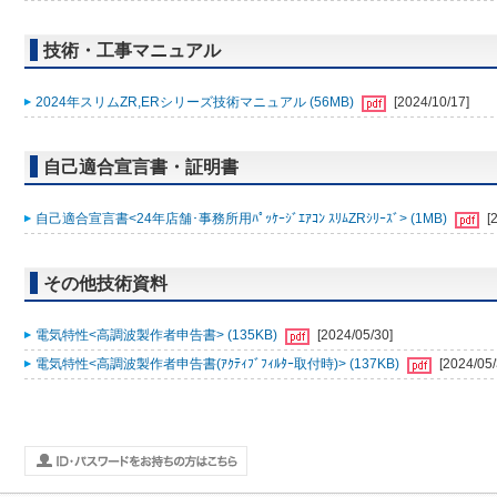
技術・工事マニュアル
2024年スリムZR,ERシリーズ技術マニュアル (56MB)
[2024/10/17]
自己適合宣言書・証明書
自己適合宣言書<24年店舗･事務所用ﾊﾟｯｹｰｼﾞｴｱｺﾝ ｽﾘﾑZRｼﾘｰｽﾞ> (1MB)
[
その他技術資料
電気特性<高調波製作者申告書> (135KB)
[2024/05/30]
電気特性<高調波製作者申告書(ｱｸﾃｨﾌﾞﾌｨﾙﾀｰ取付時)> (137KB)
[2024/05/