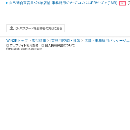
自己適合宣言書<24年店舗･事務所用ﾊﾟｯｹｰｼﾞｴｱｺﾝ ｽﾘﾑERｼﾘｰｽﾞ> (1MB)
[
WIN2Kトップ
製品情報
[業務用]空調・換気
店舗・事務所用パッケージエアコン