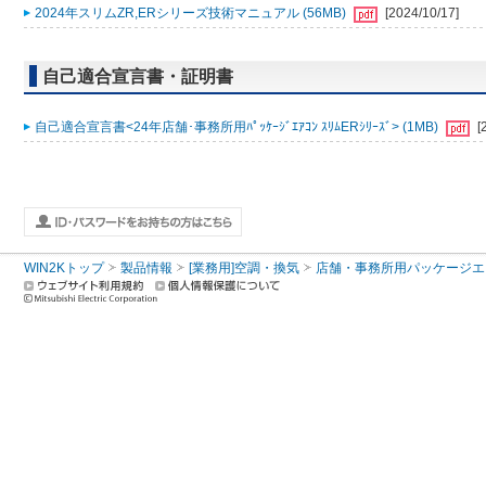
2024年スリムZR,ERシリーズ技術マニュアル (56MB)
[2024/10/17]
自己適合宣言書・証明書
自己適合宣言書<24年店舗･事務所用ﾊﾟｯｹｰｼﾞｴｱｺﾝ ｽﾘﾑERｼﾘｰｽﾞ> (1MB)
[
WIN2Kトップ
製品情報
[業務用]空調・換気
店舗・事務所用パッケージエアコン