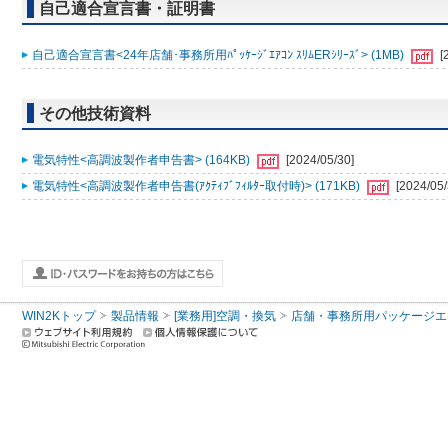
自己適合宣言書・証明書
自己適合宣言書<24年店舗･事務所用ﾊﾟｯｹｰｼﾞｴｱｺﾝ ｽﾘﾑERｼﾘｰｽﾞ> (1MB)
[
その他技術資料
電気特性<高調波製作者申告書> (164KB)
[2024/05/30]
電気特性<高調波製作者申告書(ｱｸﾃｨﾌﾞﾌｨﾙﾀｰ取付時)> (171KB)
[2024/05/
WIN2Kトップ
製品情報
[業務用]空調・換気
店舗・事務所用パッケージエアコン