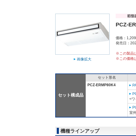
PCZ-E
価格：1,20
発売日：202
※この製品
※この価格
画像拡大
セット形名
PCZ-ERMP80K4
P
P
セット構成品
<ワ
P
室外
機種ラインアップ