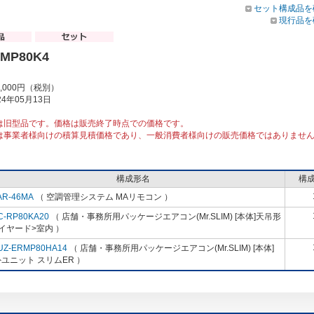
セット構成品を
現行品を
RMP80K4
9,000円（税別）
4年05月13日
は旧型品です。価格は販売終了時点での価格です。
は事業者様向けの積算見積価格であり、一般消費者様向けの販売価格ではありませ
構成形名
構
AR-46MA
（ 空調管理システム MAリモコン ）
C-RP80KA20
（ 店舗・事務所用パッケージエアコン(Mr.SLIM) [本体]天吊形
イヤード>室内 ）
UZ-ERMP80HA14
（ 店舗・事務所用パッケージエアコン(Mr.SLIM) [本体]
ユニット スリムER ）