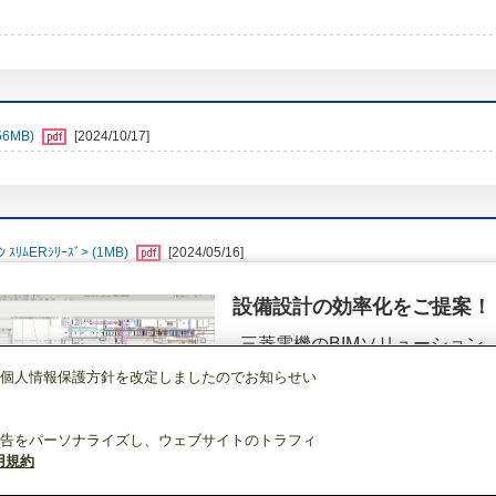
6MB)
[2024/10/17]
ﾑERｼﾘｰｽﾞ> (1MB)
[2024/05/16]
設備設計の効率化をご提案！
三菱電機のBIMソリューション
（空調.換気.照明）
個人情報保護方針を改定しましたのでお知らせい
店舗・事務所用パッケージエアコン(Mr.SLIM)
[本体]スリムER
天吊形
PCZ-
詳細を見る
告をパーソナライズし、ウェブサイトのトラフィ
用規約