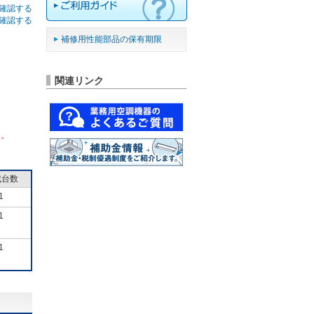
確認する
確認する
補修用性能部品の保有期限
関連リンク
ん。
成台数
1
1
1