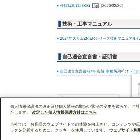
外観写真 (153KB)
[2026/02/26]
技術・工事マニュアル
2024年スリムZR,ERシリーズ技術マニュアル (5
自己適合宣言書・証明書
自己適合宣言書<24年店舗･事務所用ﾊﾟｯｹｰｼﾞｴｱｺﾝ ｽﾘ
個人情報保護法の改正及び個人情報の取扱い状況の変更を鑑みて、当社
WIN2Kトップ
製品情報
[業務用]空調・換気
たします。
改定した個人情報保護方針はこちら
当社では、お客様のウェブサイトでの体験を向上させ、コンテンツや広
ックを分析するために、クッキーを使用しています。
ウェブサイト利
クリップリスト
0
0
製品：
/ 資料：