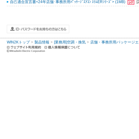
自己適合宣言書<24年店舗･事務所用ﾊﾟｯｹｰｼﾞｴｱｺﾝ ｽﾘﾑERｼﾘｰｽﾞ> (1MB)
[
WIN2Kトップ
製品情報
[業務用]空調・換気
店舗・事務所用パッケージエアコン