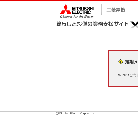
定期メ
WIN2Kは