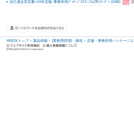
自己適合宣言書<24年店舗･事務所用ﾊﾟｯｹｰｼﾞｴｱｺﾝ ｽﾘﾑZRｼﾘｰｽﾞ> (1MB)
[
WIN2Kトップ
製品情報
[業務用]空調・換気
店舗・事務所用パッケージエアコン