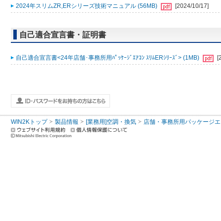
2024年スリムZR,ERシリーズ技術マニュアル (56MB)
[2024/10/17]
自己適合宣言書・証明書
自己適合宣言書<24年店舗･事務所用ﾊﾟｯｹｰｼﾞｴｱｺﾝ ｽﾘﾑERｼﾘｰｽﾞ> (1MB)
[
WIN2Kトップ
製品情報
[業務用]空調・換気
店舗・事務所用パッケージエアコン