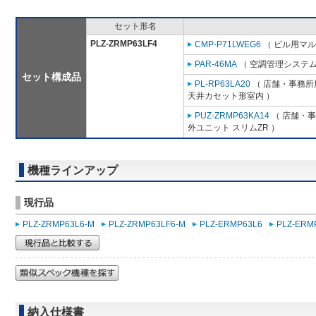
セット形名
PLZ-ZRMP63LF4
CMP-P71LWEG6
（ ビル用マル
PAR-46MA
（ 空調管理システム
セット構成品
PL-RP63LA20
（ 店舗・事務所用
天井カセット形室内 ）
PUZ-ZRMP63KA14
（ 店舗・事務
外ユニット スリムZR ）
機種ラインアップ
現行品
PLZ-ZRMP63L6-M
PLZ-ZRMP63LF6-M
PLZ-ERMP63L6
PLZ-ERM
納入仕様書