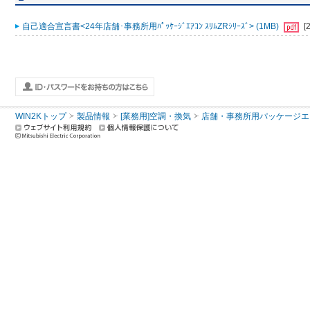
自己適合宣言書<24年店舗･事務所用ﾊﾟｯｹｰｼﾞｴｱｺﾝ ｽﾘﾑZRｼﾘｰｽﾞ> (1MB)
[
WIN2Kトップ
製品情報
[業務用]空調・換気
店舗・事務所用パッケージエアコン