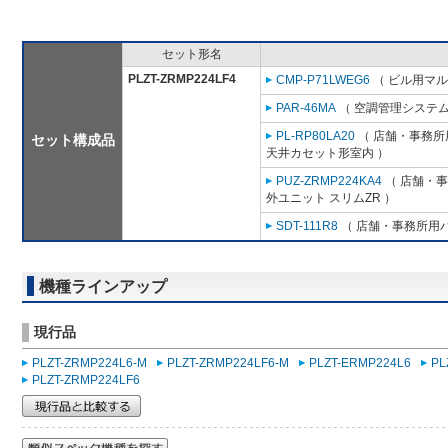
セット形名
PLZT-ZRMP224LF4
CMP-P71LWEG6
（ ビル用マル
PAR-46MA
（ 空調管理システム
PL-RP80LA20
（ 店舗・事務所用
セット構成品
天井カセット形室内 ）
PUZ-ZRMP224KA4
（ 店舗・事務
外ユニット スリムZR ）
SDT-111R8
（ 店舗・事務所用パッ
機種ラインアップ
現行品
PLZT-ZRMP224L6-M
PLZT-ZRMP224LF6-M
PLZT-ERMP224L6
PL
PLZT-ZRMP224LF6