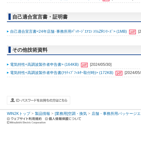
自己適合宣言書・証明書
自己適合宣言書<24年店舗･事務所用ﾊﾟｯｹｰｼﾞｴｱｺﾝ ｽﾘﾑZRｼﾘｰｽﾞ> (1MB)
[
その他技術資料
電気特性<高調波製作者申告書> (164KB)
[2024/05/30]
電気特性<高調波製作者申告書(ｱｸﾃｨﾌﾞﾌｨﾙﾀｰ取付時)> (172KB)
[2024/05/
WIN2Kトップ
製品情報
[業務用]空調・換気
店舗・事務所用パッケージエアコン