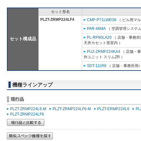
セット形名
PLZT-ZRMP224LF4
CMP-P71LWEG6
（ ビル用マル
PAR-46MA
（ 空調管理システム
PL-RP80LA20
（ 店舗・事務所用
セット構成品
天井カセット形室内 ）
PUZ-ZRMP224KA4
（ 店舗・事務
外ユニット スリムZR ）
SDT-111R8
（ 店舗・事務所用パッ
機種ラインアップ
現行品
PLZT-ZRMP224L6-M
PLZT-ZRMP224LF6-M
PLZT-ERMP224L6
PL
PLZT-ZRMP224LF6