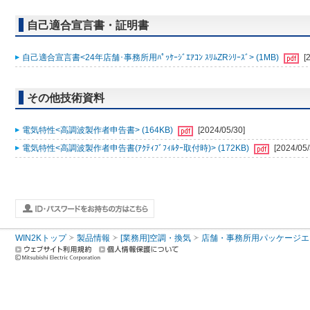
自己適合宣言書・証明書
自己適合宣言書<24年店舗･事務所用ﾊﾟｯｹｰｼﾞｴｱｺﾝ ｽﾘﾑZRｼﾘｰｽﾞ> (1MB)
[
その他技術資料
電気特性<高調波製作者申告書> (164KB)
[2024/05/30]
電気特性<高調波製作者申告書(ｱｸﾃｨﾌﾞﾌｨﾙﾀｰ取付時)> (172KB)
[2024/05/
WIN2Kトップ
製品情報
[業務用]空調・換気
店舗・事務所用パッケージエアコン