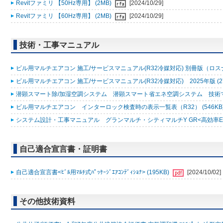
Revitファミリ 【50Hz専用】 (2MB)
[2024/10/29]
Revitファミリ 【60Hz専用】 (2MB)
[2024/10/29]
技術・工事マニュアル
ビル用マルチエアコン 施工/サービスマニュアル(R32冷媒対応) 別冊版（ロスナ
ビル用マルチエアコン 施工/サービスマニュアル(R32冷媒対応) 2025年版 (2
潜顕スマート除/加湿空調システム 潜顕スマート省エネ空調システム 技術マニュ
ビル用マルチエアコン インターロック検査時の表示一覧表（R32） (546KB
システム設計・工事マニュアル グランマルチ・シティマルチY GR<高効率EXシリ
自己適合宣言書・証明書
自己適合宣言書<ﾋﾞﾙ用ﾏﾙﾁ式ﾊﾟｯｹｰｼﾞｴｱｺﾝﾃﾞｨｼｮﾅ> (195KB)
[2024/10/02]
その他技術資料