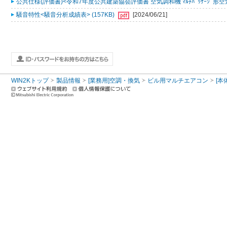
公共仕様(評価書)<令和7年度公共建築協会評価書 空気調和機 ﾏﾙﾁﾊﾟｯｹｰｼﾞ形空気
騒音特性<騒音分析成績表> (157KB)
[2024/06/21]
WIN2Kトップ
製品情報
[業務用]空調・換気
ビル用マルチエアコン
[本