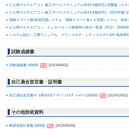
ビル用マルチエアコン 施工/サービスマニュアル(R32冷媒対応) 別冊版（ロスナ
ビル用マルチエアコン 施工/サービスマニュアル(R32冷媒対応) 2025年版 (2
潜顕スマート除/加湿空調システム 潜顕スマート省エネ空調システム 技術マニュ
ビル用マルチエアコン インターロック検査時の表示一覧表（R32） (546KB
システム設計・工事マニュアル グランマルチ・シティマルチY GR<高効率EXシリ
試験成績書
試験成績書 (49KB)
[2024/08/02]
自己適合宣言書・証明書
自己適合宣言書<ﾋﾞﾙ用ﾏﾙﾁ式ﾊﾟｯｹｰｼﾞｴｱｺﾝﾃﾞｨｼｮﾅ> (195KB)
[2024/10/02]
その他技術資料
耐震強度計算書 (66KB)
[2024/06/29]