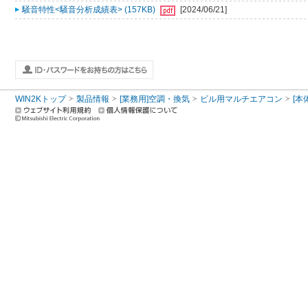
騒音特性<騒音分析成績表> (157KB)
[2024/06/21]
WIN2Kトップ
製品情報
[業務用]空調・換気
ビル用マルチエアコン
[本