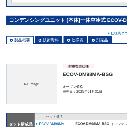
コンデンシングユニット [本体]一体空冷式 ECOV-DM
仕様表ダウ
製品概要
技術資料
仕様表
別売品
ECOV-DM98MA-BSG
オープン価格
発売日：2025年01月31日
セット形名
セット構成品
ECOV-DM98MA-
ECOV-DM98MA-BSG
（ コンデン