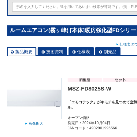
ルームエアコン(霧ヶ峰) [本体]暖房強化型FDシリーズ 
仕様表ダウ
製品概要
技術資料
仕様表
別売品
MSZ-FD8025S-W
「エモコテック」がキモチを見つめて空
ル。
オープン価格
発売日：2024年10月04日
画像拡大
JANコード：4902901996566