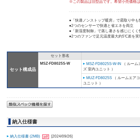
※この製品は旧型品です。希望小売価格
●「快適ノンストップ暖房」で霜取り中も
●2つのセンサーで快適と省エネを両立
●「新湿度制御」で蒸し暑さを感じにくく
●2つのファンで足元温度最大約5℃差を実
セット形名
MSZ-FD8025S-W
MSZ-FD8025S-W-IN
（ ルーム
セット構成品
ズ 室内ユニット ）
MUZ-FD8025S
（ ルームエアコン
ユニット ）
納入仕様書
納入仕様書 (2MB)
[2024/09/26]