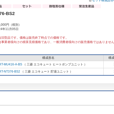
セット構成品を
76-BS2
0,000円（税別）
4年11月05日
は旧型品です。価格は販売終了時点での価格です。
は事業者様向けの積算見積価格であり、一般消費者様向けの販売価格ではありませ
構成形名
構
RT-MU416-A-BS
（ 三菱 エコキュート ヒートポンプユニット ）
RT-NT376-BS2
（ 三菱 エコキュート 貯湯ユニット ）