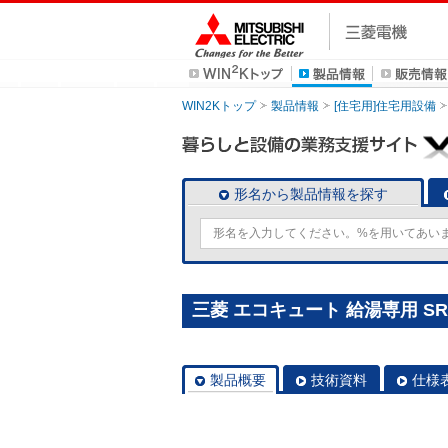
WIN2Kトップ
製品情報
[住宅用]住宅用設備
形名から製品情報を探す
三菱 エコキュート 給湯専用 SRT-
製品概要
技術資料
仕様