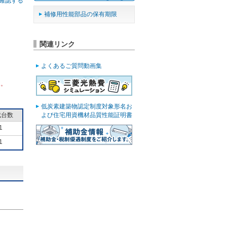
確認する
補修用性能部品の保有期限
関連リンク
よくあるご質問動画集
ん。
低炭素建築物認定制度対象形名お
成台数
よび住宅用資機材品質性能証明書
1
1