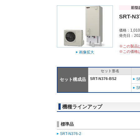
SRT-N3
価格：1,01
発売日：202
※この製品
※この価格
画像拡大
セット形名
SRT-N376-BS2
セット構成品
S
S
機種ラインアップ
標準品
SRT-N376-2