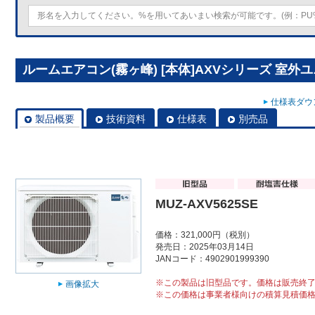
ルームエアコン(霧ヶ峰) [本体]AXVシリーズ 室外ユニッ
仕様表ダウン
製品概要
技術資料
仕様表
別売品
MUZ-AXV5625SE
価格：321,000円（税別）
発売日：2025年03月14日
JANコード：4902901999390
※この製品は旧型品です。価格は販売終
画像拡大
※この価格は事業者様向けの積算見積価