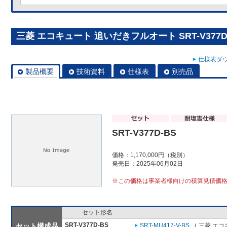
三菱 エコキュート 追いだきフルオート SRT-V377D
仕様表ダウ
製品概要
技術資料
仕様表
別売品
SRT-V377D-BS
価格：1,170,000円（税別）
発売日：2025年06月02日
※この価格は事業者様向けの積算見積価
セット形名
SRT-V377D-BS
セット構成品
SRT-MU417-V-BS
（ 三菱 エ