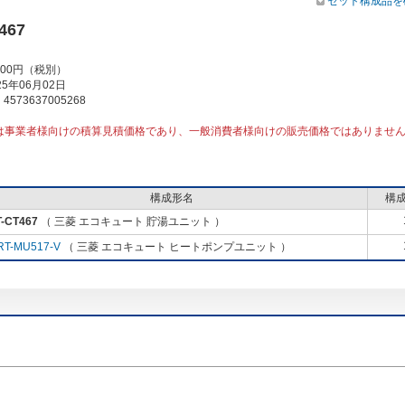
セット構成品を
467
000円（税別）
5年06月02日
573637005268
は事業者様向けの積算見積価格であり、一般消費者様向けの販売価格ではありませ
構成形名
構
-CT467
（ 三菱 エコキュート 貯湯ユニット ）
RT-MU517-V
（ 三菱 エコキュート ヒートポンプユニット ）