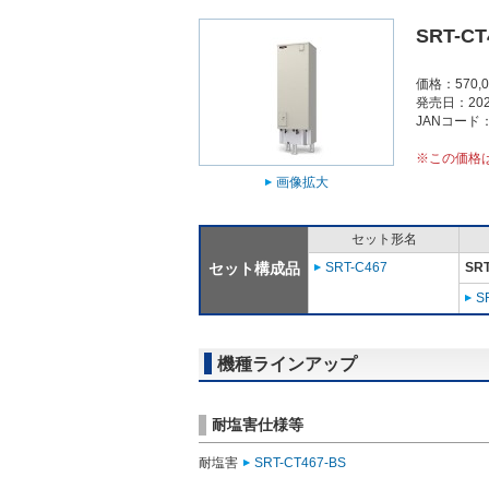
SRT-CT
価格：570,
発売日：202
JANコード：4
※この価格
画像拡大
セット形名
セット構成品
SRT-C467
SRT
S
機種ラインアップ
耐塩害仕様等
耐塩害
SRT-CT467-BS