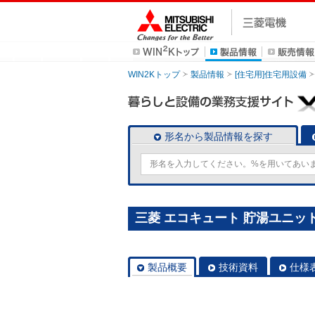
WIN2Kトップ
製品情報
[住宅用]住宅用設備
形名から製品情報を探す
三菱 エコキュート 貯湯ユニット S
製品概要
技術資料
仕様