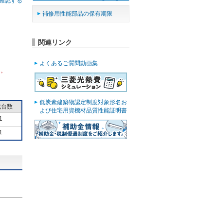
確認する
補修用性能部品の保有期限
関連リンク
よくあるご質問動画集
ん。
低炭素建築物認定制度対象形名お
成台数
よび住宅用資機材品質性能証明書
1
1