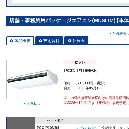
店舗・事務所用パッケージエアコン(Mr.SLIM) [本体]
仕様表ダウ
製品概要
技術資料
仕様表
PCG-P10MB5
価格：1,581,000円（税別）
発売日：2025年05月12日
※この価格は事業者様向けの積算見積価
※2026年10月1日より新価格に改定予定
画像拡大
セット形名
PCG-P10MB5
PAR-47MA
（ 空調管理システム