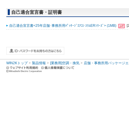
自己適合宣言書・証明書
自己適合宣言書<25年店舗･事務所用ﾊﾟｯｹｰｼﾞｴｱｺﾝ ｽﾘﾑERｼﾘｰｽﾞ> (1MB)
[
WIN2Kトップ
製品情報
[業務用]空調・換気
店舗・事務所用パッケージエアコン