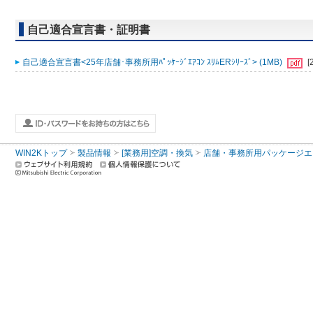
自己適合宣言書・証明書
自己適合宣言書<25年店舗･事務所用ﾊﾟｯｹｰｼﾞｴｱｺﾝ ｽﾘﾑERｼﾘｰｽﾞ> (1MB)
[
WIN2Kトップ
製品情報
[業務用]空調・換気
店舗・事務所用パッケージエアコン