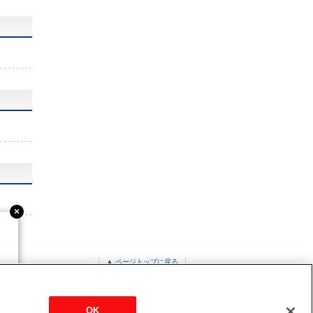
▲ ページトップに戻る
ット形
PLZ-ERMP56SLE5
OK