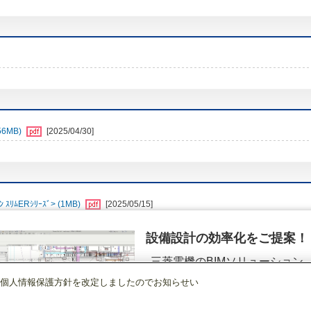
6MB)
[2025/04/30]
ﾑERｼﾘｰｽﾞ> (1MB)
[2025/05/15]
設備設計の効率化をご提案！
三菱電機のBIMソリューション
（空調.換気.照明）
個人情報保護方針を改定しましたのでお知らせい
店舗・事務所用パッケージエアコン(Mr.SLIM)
[本体]スリムER
2方向天井カセ
詳細を見る