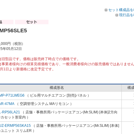
セット構成品を
現行品を
RMP56SLE5
7,000円（税別）
5年05月12日
は旧型品です。価格は販売終了時点での価格です。
は事業者様向けの積算見積価格であり、一般消費者様向けの販売価格ではありませ
10月1日より新価格に改定予定です。
構成形名
構
MP-P71LWEG6
（ ビル用マルチエアコン [別売]パネル ）
AR-47MA
（ 空調管理システム MAリモコン ）
L-RP56LA21
（ 店舗・事務所用パッケージエアコン(Mr.SLIM) [本体]2方向
井カセット形室内 ）
UZ-ERMP56SKA15
（ 店舗・事務所用パッケージエアコン(Mr.SLIM) [本体]
ユニット スリムER ）