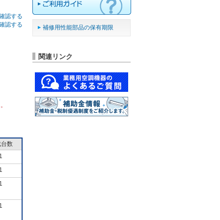
確認する
確認する
補修用性能部品の保有期限
関連リンク
ん。
成台数
1
1
1
1