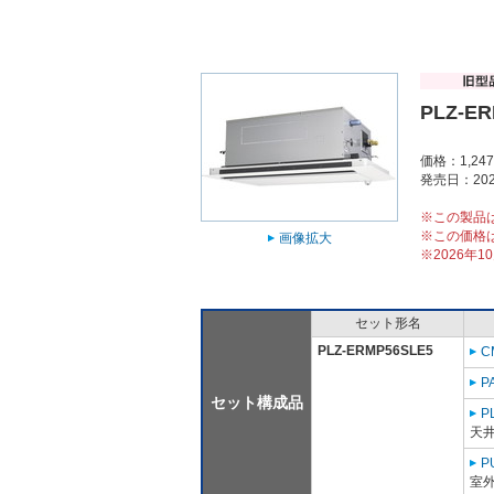
PLZ-E
価格：1,24
発売日：202
※この製品
※この価格
画像拡大
※2026年
セット形名
PLZ-ERMP56SLE5
C
P
セット構成品
P
天
P
室外