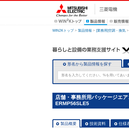
WIN2Kトップ
製品情報
[業務用]空調・換気
形名から製品情報を探す
店舗・事務所用パッケージエアコン(M
ERMP56SLE5
製品概要
技術資料
仕様