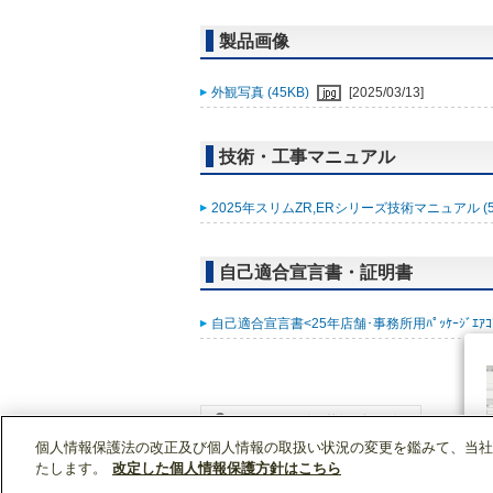
製品画像
外観写真 (45KB)
[2025/03/13]
技術・工事マニュアル
2025年スリムZR,ERシリーズ技術マニュアル (5
自己適合宣言書・証明書
自己適合宣言書<25年店舗･事務所用ﾊﾟｯｹｰｼﾞｴｱｺﾝ ｽﾘ
個人情報保護法の改正及び個人情報の取扱い状況の変更を鑑みて、当社
WIN2Kトップ
製品情報
[業務用]空調・換気
たします。
改定した個人情報保護方針はこちら