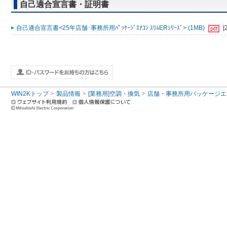
自己適合宣言書・証明書
自己適合宣言書<25年店舗･事務所用ﾊﾟｯｹｰｼﾞｴｱｺﾝ ｽﾘﾑERｼﾘｰｽﾞ> (1MB)
[
WIN2Kトップ
製品情報
[業務用]空調・換気
店舗・事務所用パッケージエアコン