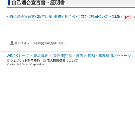
自己適合宣言書・証明書
自己適合宣言書<25年店舗･事務所用ﾊﾟｯｹｰｼﾞｴｱｺﾝ ｽﾘﾑERｼﾘｰｽﾞ> (1MB)
[
WIN2Kトップ
製品情報
[業務用]空調・換気
店舗・事務所用パッケージエアコン