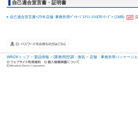
自己適合宣言書・証明書
自己適合宣言書<25年店舗･事務所用ﾊﾟｯｹｰｼﾞｴｱｺﾝ ｽﾘﾑERｼﾘｰｽﾞ> (1MB)
[
WIN2Kトップ
製品情報
[業務用]空調・換気
店舗・事務所用パッケージエアコン