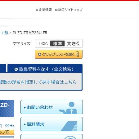
ット形
PLZD-ZRMP224LF5
販促資料を探す（全文検索）
複数の形名を指定して探す場合はこちら
ZD-
 60Hz