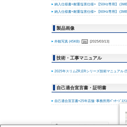
納入仕様書<耐重塩害仕様> 【50Hz専用】 (3MB
納入仕様書<耐重塩害仕様> 【60Hz専用】 (3MB
製品画像
外観写真 (45KB)
[2025/03/13]
技術・工事マニュアル
2025年スリムZR,ERシリーズ技術マニュアル (5
自己適合宣言書・証明書
自己適合宣言書<25年店舗･事務所用ﾊﾟｯｹｰｼﾞｴｱｺﾝ ｽﾘ