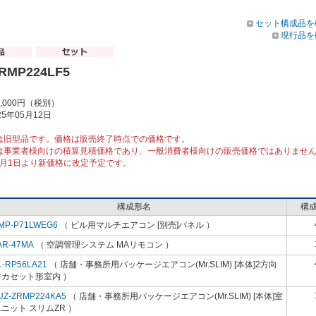
セット構成品を
現行品を
RMP224LF5
5,000円（税別）
5年05月12日
は旧型品です。価格は販売終了時点での価格です。
は事業者様向けの積算見積価格であり、一般消費者様向けの販売価格ではありませ
10月1日より新価格に改定予定です。
構成形名
構
MP-P71LWEG6
（ ビル用マルチエアコン [別売]パネル ）
AR-47MA
（ 空調管理システム MAリモコン ）
L-RP56LA21
（ 店舗・事務所用パッケージエアコン(Mr.SLIM) [本体]2方向
井カセット形室内 ）
UZ-ZRMP224KA5
（ 店舗・事務所用パッケージエアコン(Mr.SLIM) [本体]室
ニット スリムZR ）