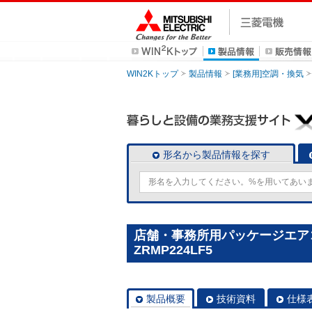
WIN2Kトップ
製品情報
[業務用]空調・換気
形名から製品情報を探す
店舗・事務所用パッケージエアコン(M
ZRMP224LF5
製品概要
技術資料
仕様