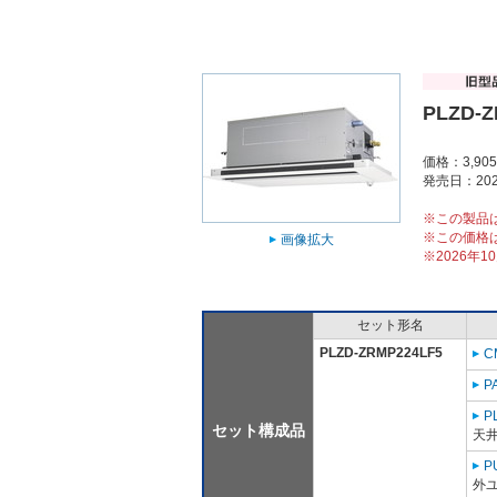
PLZD-Z
価格：3,90
発売日：202
※この製品
※この価格
画像拡大
※2026年
セット形名
PLZD-ZRMP224LF5
C
P
P
セット構成品
天
P
外ユ