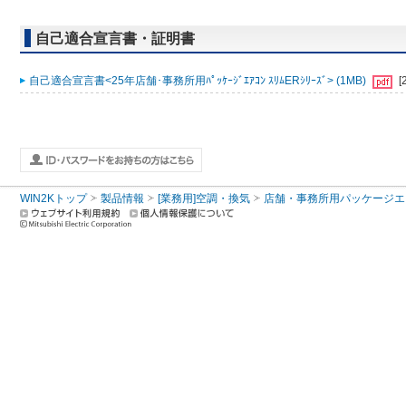
自己適合宣言書・証明書
自己適合宣言書<25年店舗･事務所用ﾊﾟｯｹｰｼﾞｴｱｺﾝ ｽﾘﾑERｼﾘｰｽﾞ> (1MB)
[
WIN2Kトップ
製品情報
[業務用]空調・換気
店舗・事務所用パッケージエアコン