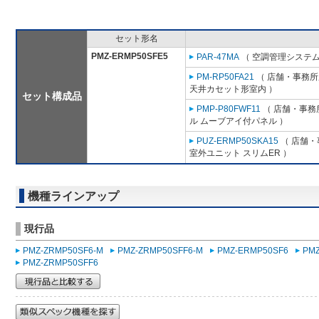
セット形名
PMZ-ERMP50SFE5
PAR-47MA
（ 空調管理システム
PM-RP50FA21
（ 店舗・事務所用
天井カセット形室内 ）
セット構成品
PMP-P80FWF11
（ 店舗・事務所
ル ムーブアイ付パネル ）
PUZ-ERMP50SKA15
（ 店舗・事
室外ユニット スリムER ）
機種ラインアップ
現行品
PMZ-ZRMP50SF6-M
PMZ-ZRMP50SFF6-M
PMZ-ERMP50SF6
PM
PMZ-ZRMP50SFF6