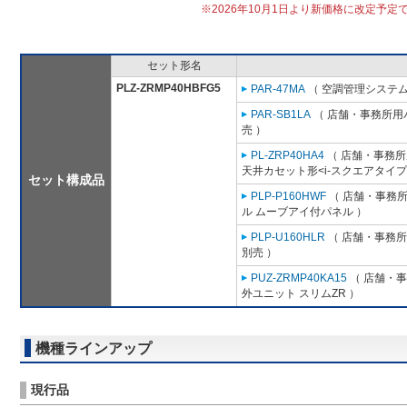
※2026年10月1日より新価格に改定予定
セット形名
PLZ-ZRMP40HBFG5
PAR-47MA
（ 空調管理システム
PAR-SB1LA
（ 店舗・事務所用パッ
売 ）
PL-ZRP40HA4
（ 店舗・事務所用
天井カセット形<i-スクエアタイプ
セット構成品
PLP-P160HWF
（ 店舗・事務所用
ル ムーブアイ付パネル ）
PLP-U160HLR
（ 店舗・事務所用
別売 ）
PUZ-ZRMP40KA15
（ 店舗・事務
外ユニット スリムZR ）
機種ラインアップ
現行品