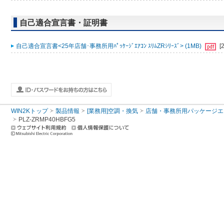
自己適合宣言書・証明書
自己適合宣言書<25年店舗･事務所用ﾊﾟｯｹｰｼﾞｴｱｺﾝ ｽﾘﾑZRｼﾘｰｽﾞ> (1MB)
[
WIN2Kトップ
製品情報
[業務用]空調・換気
店舗・事務所用パッケージエアコン
PLZ-ZRMP40HBFG5