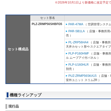
※2026年10月1日より新価格に改定予定
セット形名
PLZ-ZRMP56SHBFG5
PAR-47MA
（ 空調管理システム
PAR-SB1LA
（ 店舗・事務所用パッ
売 ）
PL-ZRP56HA4
（ 店舗・事務所用
天井カセット形<i-スクエアタイプ
セット構成品
PLP-P160HWF
（ 店舗・事務所用
ル ムーブアイ付パネル ）
PLP-U160HLR
（ 店舗・事務所用
別売 ）
PUZ-ZRMP56SKA15
（ 店舗・事
室外ユニット スリムZR ）
機種ラインアップ
現行品