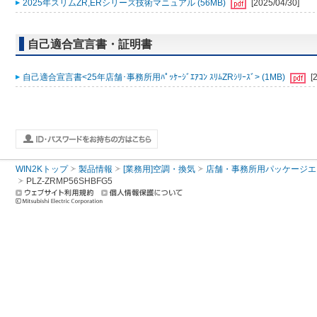
2025年スリムZR,ERシリーズ技術マニュアル (56MB)
[2025/04/30]
自己適合宣言書・証明書
自己適合宣言書<25年店舗･事務所用ﾊﾟｯｹｰｼﾞｴｱｺﾝ ｽﾘﾑZRｼﾘｰｽﾞ> (1MB)
[
WIN2Kトップ
製品情報
[業務用]空調・換気
店舗・事務所用パッケージエアコン
PLZ-ZRMP56SHBFG5