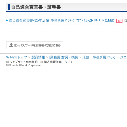
自己適合宣言書・証明書
自己適合宣言書<25年店舗･事務所用ﾊﾟｯｹｰｼﾞｴｱｺﾝ ｽﾘﾑZRｼﾘｰｽﾞ> (1MB)
[
WIN2Kトップ
製品情報
[業務用]空調・換気
店舗・事務所用パッケージエアコン