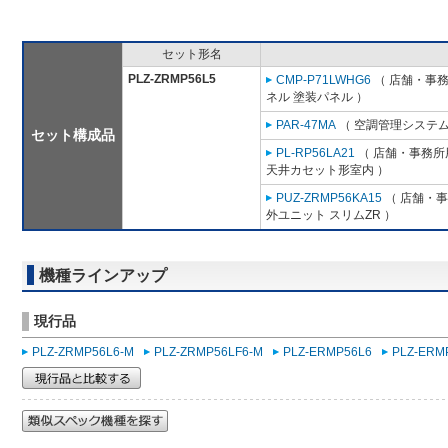
セット形名
PLZ-ZRMP56L5
CMP-P71LWHG6
（ 店舗・事務所
ネル 塗装パネル ）
PAR-47MA
（ 空調管理システム
セット構成品
PL-RP56LA21
（ 店舗・事務所用
天井カセット形室内 ）
PUZ-ZRMP56KA15
（ 店舗・事務
外ユニット スリムZR ）
機種ラインアップ
現行品
PLZ-ZRMP56L6-M
PLZ-ZRMP56LF6-M
PLZ-ERMP56L6
PLZ-ERM