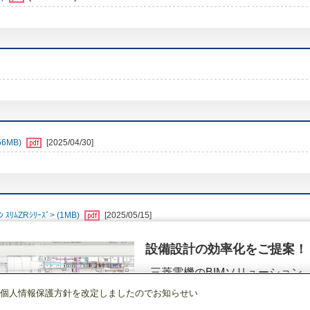
6MB)
[2025/04/30]
ﾑZRｼﾘｰｽﾞ> (1MB)
[2025/05/15]
設備設計の効率化をご提案！
三菱電機のBIMソリューション
（空調.換気.照明）
個人情報保護方針を改定しましたのでお知らせい
店舗・事務所用パッケージエアコン(Mr.SLIM)
[本体]スリムZR
2方向天井カセ