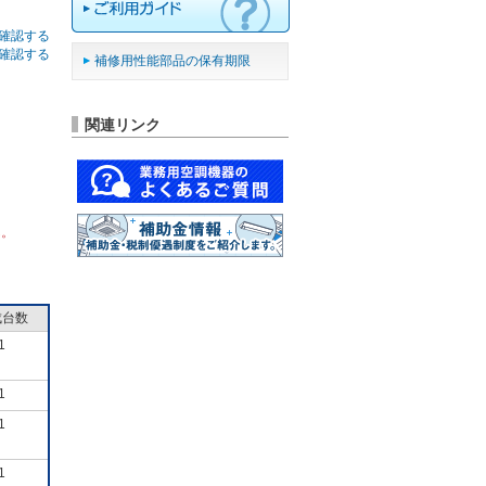
確認する
確認する
補修用性能部品の保有期限
関連リンク
ん。
成台数
1
1
1
1