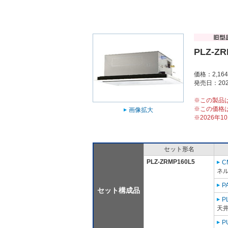
PLZ-ZR
価格：2,16
発売日：202
※この製品
※この価格
画像拡大
※2026年
セット形名
PLZ-ZRMP160L5
C
ネル
P
セット構成品
P
天
P