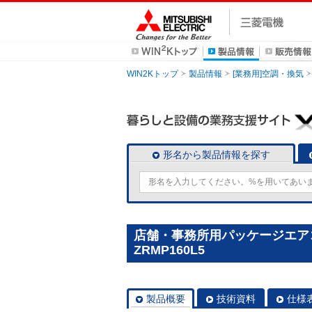
WIN2Kトップ
製品情報
[業務用]空調・換気
形名から製品情報を探す
店舗・事務所用パッケージエアコン(M
ZRMP160L5
製品概要
技術資料
仕様