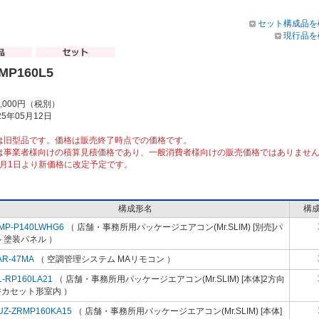
セット構成品を
現行品を
MP160L5
4,000円（税別）
5年05月12日
は旧型品です。価格は販売終了時点での価格です。
は事業者様向けの積算見積価格であり、一般消費者様向けの販売価格ではありませ
10月1日より新価格に改定予定です。
構成形名
構
MP-P140LWHG6
（ 店舗・事務所用パッケージエアコン(Mr.SLIM) [別売]パ
 塗装パネル ）
AR-47MA
（ 空調管理システム MAリモコン ）
L-RP160LA21
（ 店舗・事務所用パッケージエアコン(Mr.SLIM) [本体]2方向
井カセット形室内 ）
UZ-ZRMP160KA15
（ 店舗・事務所用パッケージエアコン(Mr.SLIM) [本体]