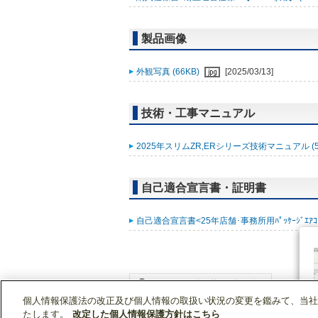
製品画像
外観写真 (66KB)
[2025/03/13]
技術・工事マニュアル
2025年スリムZR,ERシリーズ技術マニュアル (5
自己適合宣言書・証明書
自己適合宣言書<25年店舗･事務所用ﾊﾟｯｹｰｼﾞｴｱｺﾝ ｽﾘ
個人情報保護法の改正及び個人情報の取扱い状況の変更を鑑みて、当社
WIN2Kトップ
製品情報
[業務用]空調・換気
たします。
改定した個人情報保護方針はこちら