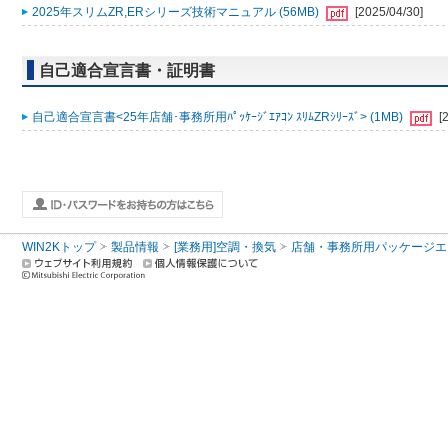
2025年スリムZR,ERシリーズ技術マニュアル (56MB)
[2025/04/30]
自己適合宣言書・証明書
自己適合宣言書<25年店舗･事務所用ﾊﾟｯｹｰｼﾞｴｱｺﾝ ｽﾘﾑZRｼﾘｰｽﾞ> (1MB)
[
WIN2Kトップ
製品情報
[業務用]空調・換気
店舗・事務所用パッケージエアコン