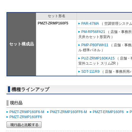
セット形名
PMZT-ZRMP160F5
PAR-47MA
（ 空調管理システム
PM-RP56FA21
（ 店舗・事務所用
天井カセット形室内 ）
セット構成品
PMP-P80FWH11
（ 店舗・事務所
ル 標準パネル ）
PUZ-ZRMP160KA15
（ 店舗・事
室外ユニット スリムZR ）
SDT-111R9
（ 店舗・事務所用パッ
機種ラインアップ
現行品
PMZT-ZRMP160F6-M
PMZT-ZRMP160FF6-M
PMZT-ERMP160F6
P
PMZT-ZRMP160FF6