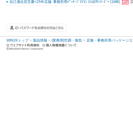
自己適合宣言書<25年店舗･事務所用ﾊﾟｯｹｰｼﾞｴｱｺﾝ ｽﾘﾑERｼﾘｰｽﾞ> (1MB)
[
WIN2Kトップ
製品情報
[業務用]空調・換気
店舗・事務所用パッケージエアコン