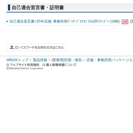
自己適合宣言書・証明書
自己適合宣言書<25年店舗･事務所用ﾊﾟｯｹｰｼﾞｴｱｺﾝ ｽﾘﾑZRｼﾘｰｽﾞ> (1MB)
[
WIN2Kトップ
製品情報
[業務用]空調・換気
店舗・事務所用パッケージエアコン