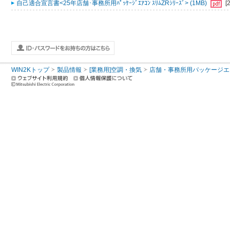
自己適合宣言書<25年店舗･事務所用ﾊﾟｯｹｰｼﾞｴｱｺﾝ ｽﾘﾑZRｼﾘｰｽﾞ> (1MB)
[
WIN2Kトップ
製品情報
[業務用]空調・換気
店舗・事務所用パッケージエアコン