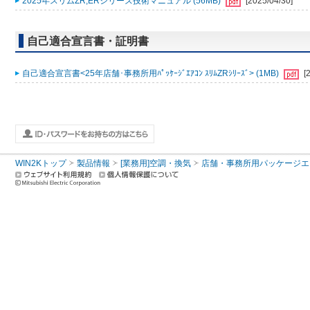
2025年スリムZR,ERシリーズ技術マニュアル (56MB)
[2025/04/30]
自己適合宣言書・証明書
自己適合宣言書<25年店舗･事務所用ﾊﾟｯｹｰｼﾞｴｱｺﾝ ｽﾘﾑZRｼﾘｰｽﾞ> (1MB)
[
WIN2Kトップ
製品情報
[業務用]空調・換気
店舗・事務所用パッケージエアコン