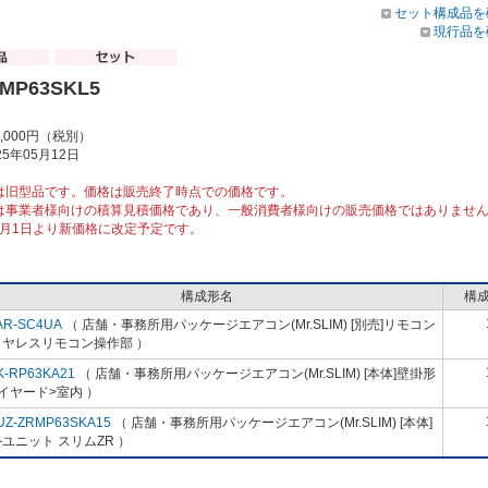
セット構成品を
現行品を
RMP63SKL5
7,000円（税別）
5年05月12日
は旧型品です。価格は販売終了時点での価格です。
は事業者様向けの積算見積価格であり、一般消費者様向けの販売価格ではありませ
10月1日より新価格に改定予定です。
構成形名
構
AR-SC4UA
（ 店舗・事務所用パッケージエアコン(Mr.SLIM) [別売]リモコン
イヤレスリモコン操作部 ）
K-RP63KA21
（ 店舗・事務所用パッケージエアコン(Mr.SLIM) [本体]壁掛形
イヤード>室内 ）
UZ-ZRMP63SKA15
（ 店舗・事務所用パッケージエアコン(Mr.SLIM) [本体]
ユニット スリムZR ）