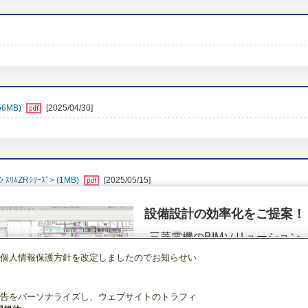
6MB)
[2025/04/30]
ﾑZRｼﾘｰｽﾞ> (1MB)
[2025/05/15]
設備設計の効率化をご提案！
三菱電機のBIMソリューション
（空調.換気.照明）
個人情報保護方針を改定しましたのでお知らせい
店舗・事務所用パッケージエアコン(Mr.SLIM)
[本体]スリムZR
壁掛形
PKZ-Z
詳細を見る
告をパーソナライズし、ウェブサイトのトラフィ