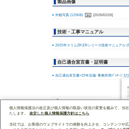
製品画像
外観写真 (125KB)
[2026/02/26]
技術・工事マニュアル
2025年スリムZR,ERシリーズ技術マニュアル (5
自己適合宣言書・証明書
自己適合宣言書<25年店舗･事務所用ﾊﾟｯｹｰｼﾞｴｱｺﾝ ｽﾘ
個人情報保護法の改正及び個人情報の取扱い状況の変更を鑑みて、当社
WIN2Kトップ
製品情報
[業務用]空調・換気
たします。
改定した個人情報保護方針はこちら
当社では、お客様のウェブサイトでの体験を向上させ、コンテンツや広