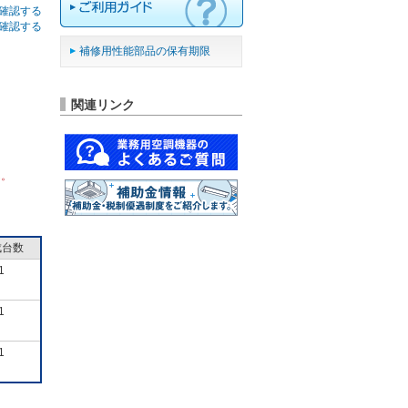
確認する
確認する
補修用性能部品の保有期限
関連リンク
ん。
成台数
1
1
1