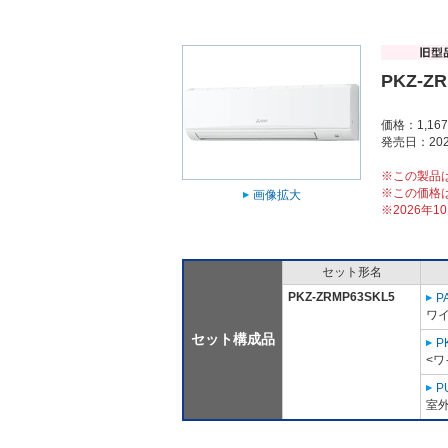
PKZ-Z
価格：1,16
発売日：202
※この製品
※この価格
画像拡大
※2026年
セット形名
PKZ-ZRMP63SKL5
P
ワ
セット構成品
P
<ワ
P
室外