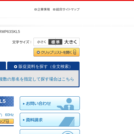
RMP63SKL5
販促資料を探す（全文検索）
複数の形名を指定して探す場合はこちら
L5
 60Hz