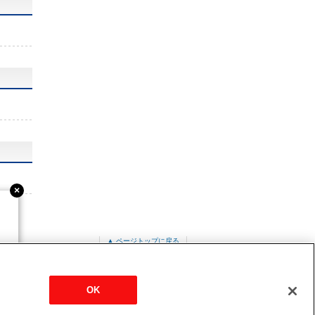
▲ ページトップに戻る
RMP63SKL5
OK