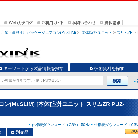
店舗・事務所用パッケージエアコン(Mr.SLIM)
[本体]室外ユニット
スリムZR
キーワードから製品情報を探す
技術資料を探す
r.SLIM) [本体]室外ユニット スリムZR PUZ-
仕様表ダウンロード（CSV） 50Hz
仕様表ダウンロード（CSV）
表
別売品