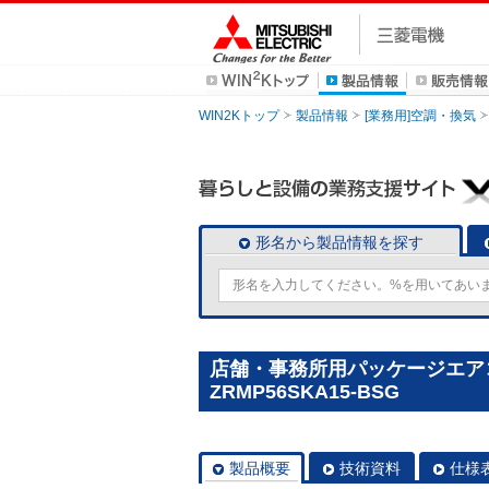
WIN2Kトップ
製品情報
[業務用]空調・換気
形名から製品情報を探す
店舗・事務所用パッケージエアコン(M
ZRMP56SKA15-BSG
製品概要
技術資料
仕様