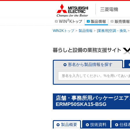
WIN2Kトップ
製品情報
[業務用]空調・換気
形名から製品情報を探す
店舗・事務所用パッケージエアコン(M
ERMP50SKA15-BSG
製品概要
技術資料
仕様