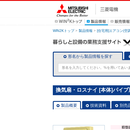
WIN2Kトップ
製品情報
[住宅用]エアコン(空
形名から製品情報を探す
換気扇・ロスナイ [本体]パイプ用フ
製品概要
技術資料
別売