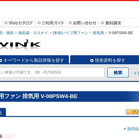
調)・換気
換気扇・ロスナイ
[本体]パイプ用ファン
排気用
V-08PSW4-BE
キーワードから製品情報を探す
技術資料を探す
ァン 排気用 V-08PSW4-BE
品
別売品