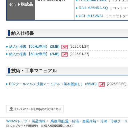
ECOV-DM225MA
（ コンデンシ
セット構成品
RBH-M35NRA-SQ
（ コントロ
UCH-M15VNA1
（ ユニットクー
納入仕様書
納入仕様書 【50Hz専用】 (2MB)
[2026/01/27]
納入仕様書 【60Hz専用】 (2MB)
[2026/01/27]
技術・工事マニュアル
R32クールマルチ技術マニュアル（製本版無し） (66MB)
[2026/03/30]
WIN2Kトップ
製品情報
[業務用]低温・給湯・産業冷熱
冷凍・冷蔵クーリ