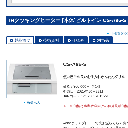
IHクッキングヒーター [本体]ビルトイン CS-A86-S
仕様表ダウン
製品概要
技術資料
仕様表
別売品
CS-A86-S
使い勝手の良いお手入れかんたんグリル
価格：360,000円（税別）
発売日：2025年10月22日
JANコード：4573637015298
画像拡大
※この価格は事業者様向けの積算見積価
●oneタッチプレートで火加減らくらく操