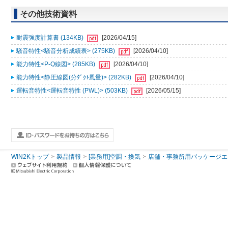
その他技術資料
耐震強度計算書 (134KB)
[2026/04/15]
騒音特性<騒音分析成績表> (275KB)
[2026/04/10]
能力特性<P-Q線図> (285KB)
[2026/04/10]
能力特性<静圧線図(分ﾀﾞｸﾄ風量)> (282KB)
[2026/04/10]
運転音特性<運転音特性 (PWL)> (503KB)
[2026/05/15]
WIN2Kトップ
製品情報
[業務用]空調・換気
店舗・事務所用パッケージエアコン