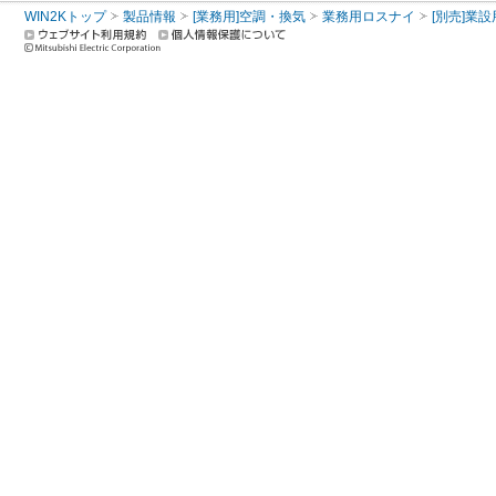
WIN2Kトップ
製品情報
[業務用]空調・換気
業務用ロスナイ
[別売]業