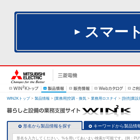
スマー
WIN2Kトップ
製品情報
[業務用]空調・換気
業務用ロスナイ
[別売]業
形名から製品情報を探す
キーワードから製品情