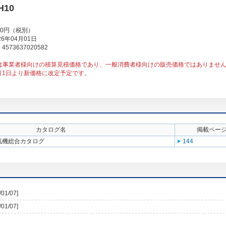
H10
00円（税別）
6年04月01日
573637020582
は事業者様向けの積算見積価格であり、一般消費者様向けの販売価格ではありませ
1月1日より新価格に改定予定です。
カタログ名
掲載ペー
送風機総合カタログ
144
/01/07]
/01/07]