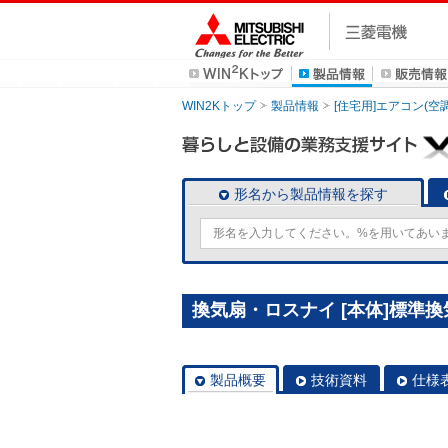
WIN2Kトップ
製品情報
[住宅用]エアコン(空
形名から製品情報を探す
換気扇・ロスナイ [本体]標準換気扇
製品概要
技術資料
仕様